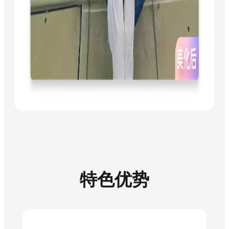
镜
功
能
实
现
快
速
优
化。
特色优势