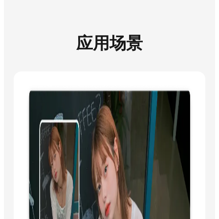
应用场景
废片
废
片
修
复
针
对
拍
摄
场