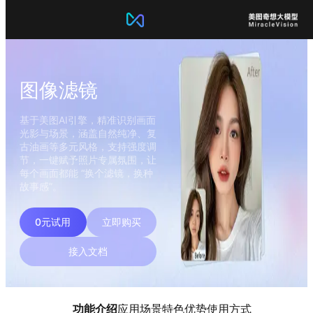
图像滤镜
基于美图AI引擎，精准识别画面
光影与场景，涵盖自然纯净、复
古油画等多元风格，支持强度调
节，一键赋予照片专属氛围，让
每个画面都能 “换个滤镜，换种
故事感”。
0元试用
立即购买
接入文档
功能介绍
应用场景
特色优势
使用方式