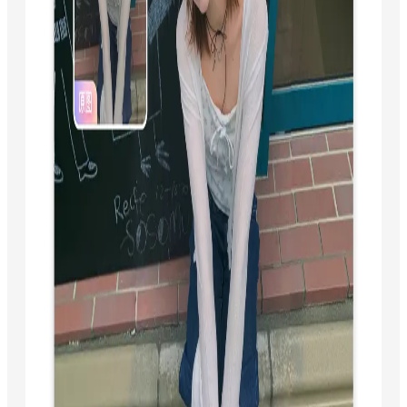
景
中
因
光
线
不
足、
色
调
失
衡
导
致
的
低
质
图
像，
可
通
过
调
用
滤