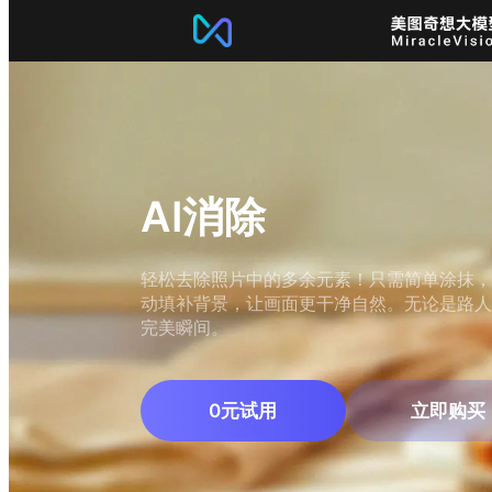
AI消除
轻松去除照片中的多余元素！只需简单涂抹，
动填补背景，让画面更干净自然。无论是路人
完美瞬间。
0元试用
立即购买