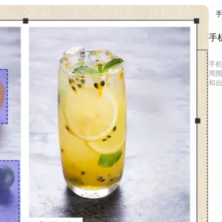
手
手
周
和